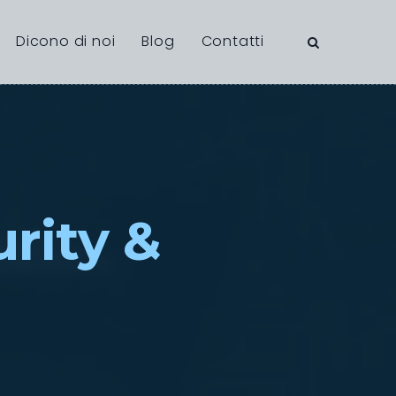
Dicono di noi
Blog
Contatti
rity &