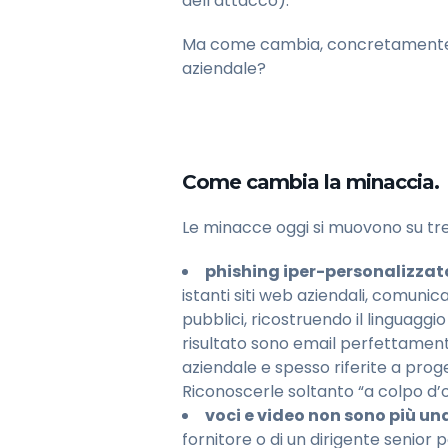
dell’attacco).
Ma come cambia, concretamente, l
aziendale?
Come cambia la minaccia.
Le minacce oggi si muovono su tre d
phishing iper-personalizzat
istanti siti web aziendali, comunic
pubblici, ricostruendo il linguaggio
risultato sono email perfettamente
aziendale e spesso riferite a proge
Riconoscerle soltanto “a colpo d’o
voci e video non sono più un
fornitore o di un dirigente senior