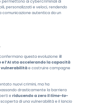
e permettono ai cybercriminali di
li, personalizzati e veloci, rendendo
una comunicazione autentica da un
.
 confermano questa evoluzione:
il
 e l’AI sta accelerando la capacità
 vulnerabilità
e costruire campagne
nventato nuovi crimini, ma ha
 abbassando drasticamente la barriera
perti e
riducendo a zero il
time-to-
scoperta di una vulnerabilità e il lancio