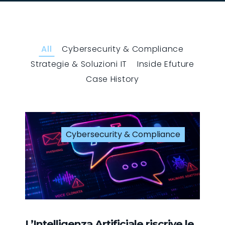
All
Cybersecurity & Compliance
Strategie & Soluzioni IT
Inside Efuture
Case History
Cybersecurity & Compliance
L’Intelligenza Artificiale riscrive le
Q