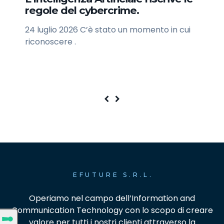
regole del cybercrime.
p
un
24 luglio 2026 C’è stato un momento in cui
hi
10
riconoscere .
va
EFUTURE S.R.L.
Operiamo nel campo dell’Information and
Communication Technology con lo scopo di creare
valore per tutti i nostri clienti attraverso la