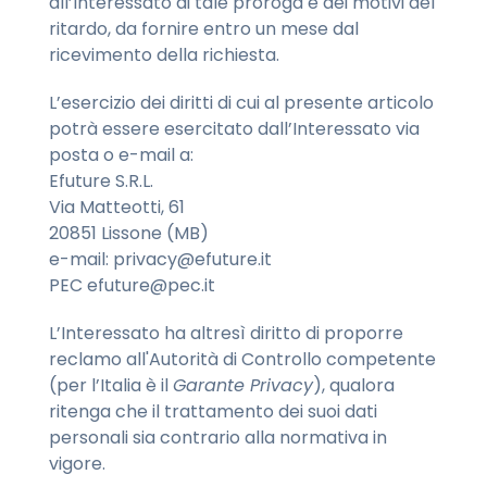
all’Interessato di tale proroga e dei motivi del
ritardo, da fornire entro un mese dal
ricevimento della richiesta.
L’esercizio dei diritti di cui al presente articolo
potrà essere esercitato dall’Interessato via
posta o e-mail a:
Efuture S.R.L.
Via Matteotti, 61
20851 Lissone (MB)
e-mail:
privacy@efuture.it
PEC
efuture@pec.it
L’Interessato ha altresì diritto di proporre
reclamo all'Autorità di Controllo competente
(per l’Italia è il
Garante Privacy
), qualora
ritenga che il trattamento dei suoi dati
personali sia contrario alla normativa in
vigore.