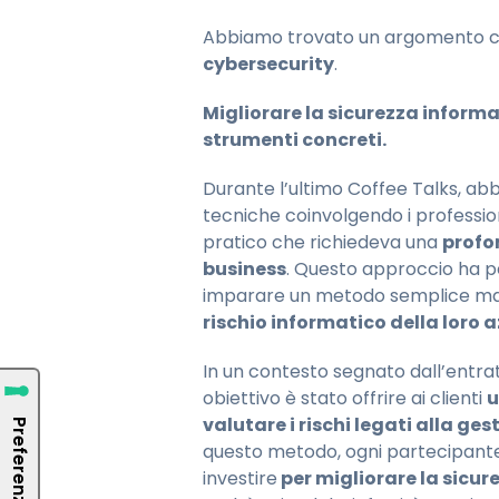
Abbiamo trovato un argomento ch
cybersecurity
.
Migliorare la sicurezza inform
strumenti concreti.
Durante l’ultimo Coffee Talks, 
tecniche coinvolgendo i professioni
pratico che richiedeva una
profo
business
. Questo approccio ha p
imparare un metodo semplice ma
rischio informatico della loro 
In un contesto segnato dall’entrata
obiettivo è stato offrire ai clienti
u
valutare i rischi legati alla ge
questo metodo, ogni partecipante h
investire
per migliorare la sicur