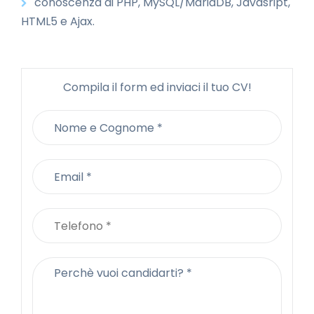
conoscenza di PHP, MySQL/MariaDB, Javasript,
HTML5 e Ajax.
Compila il form ed inviaci il tuo CV!